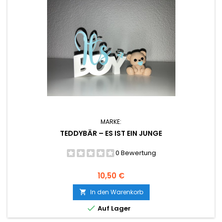
MARKE:
TEDDYBÄR – ES IST EIN JUNGE
0 Bewertung
Preis
10,50 €
In den Warenkorb


Auf Lager