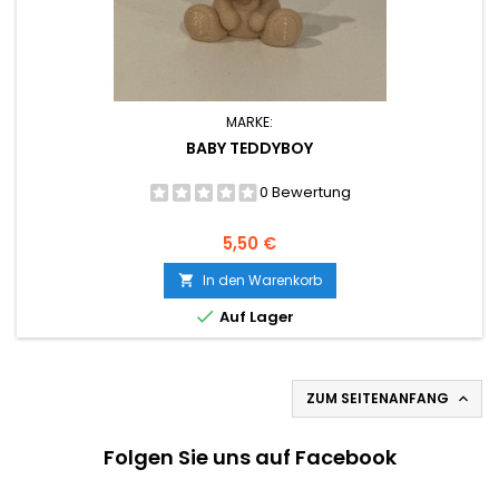
MARKE:
BABY TEDDYBOY
0 Bewertung
Preis
5,50 €
In den Warenkorb


Auf Lager
ZUM SEITENANFANG

Folgen Sie uns auf Facebook