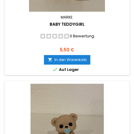
MARKE:
BABY TEDDYGIRL
0 Bewertung
Preis
5,50 €
In den Warenkorb


Auf Lager