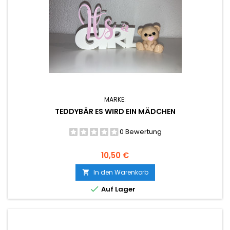
MARKE:
TEDDYBÄR ES WIRD EIN MÄDCHEN
0 Bewertung
Preis
10,50 €
In den Warenkorb


Auf Lager