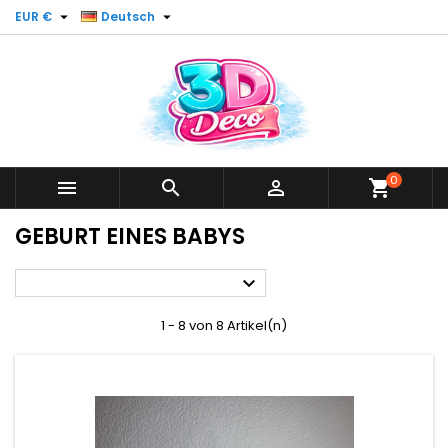


EUR €
Deutsch
0



shopping_cart
GEBURT EINES BABYS

1 - 8 von 8 Artikel(n)