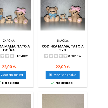
ZNAČKA:
ZNAČKA:
KA MAMA, TATO A
RODINKA MAMA, TATO A
DCÉRA
SYN
0 review
0 review
Cena
Cena
22,00 €
22,00 €
Vložiť do košíka
Vložiť do košíka



Na sklade
Na sklade