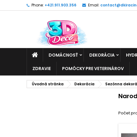
Phone:
+421.911.903.356
Email:
contact@dkiracin
DOMÁCNOSŤ
DEKORÁCIA
HYDR
ZDRAVIE
POMÔCKY PRE VETERINÁROV
Úvodná stránka
Dekorácia
Sezónna dekorá
Narod
Počet pro