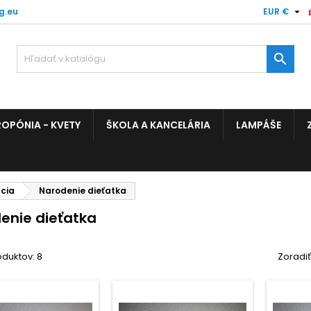

g.eu
EUR €

OPÓNIA - KVETY
ŠKOLA A KANCELÁRIA
LAMPÁŠE
cia
Narodenie dieťatka
enie dieťatka
duktov: 8
Zoradiť