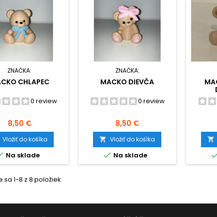
ZNAČKA:
ZNAČKA:
CKO CHLAPEC
MACKO DIEVČA
MA
0 review
0 review
Cena
Cena
8,50 €
8,50 €
Vložiť do košíka
Vložiť do košíka




Na sklade
Na sklade
 sa 1-8 z 8 položiek