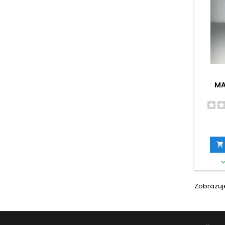
MA

Zobrazuje