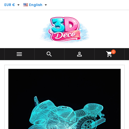


EUR €
English
0



shopping_cart