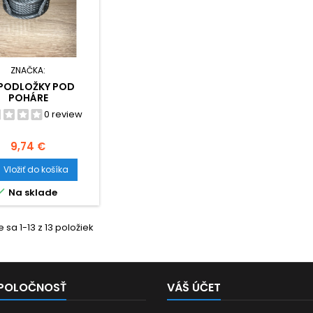
ZNAČKA:
 PODLOŽKY POD
POHÁRE
0 review
Cena
9,74 €
Vložiť do košíka

Na sklade
 sa 1-13 z 13 položiek
SPOLOČNOSŤ
VÁŠ ÚČET