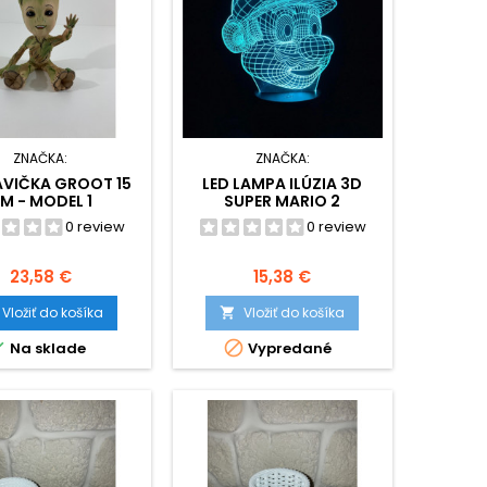
ZNAČKA:
ZNAČKA:
VIČKA GROOT 15
LED LAMPA ILÚZIA 3D
M - MODEL 1
SUPER MARIO 2
0 review
0 review
Cena
Cena
23,58 €
15,38 €
Vložiť do košíka
Vložiť do košíka



Na sklade
Vypredané