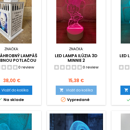
ZNAČKA:
ZNAČKA:
 NÁHROBNÝ LAMPÁŠ
LED LAMPA ILÚZIA 3D
LED 
EBNOU POTLAČOU
MINNIE 2
 STRANY - S LED
0 review
0 review
DSVIETENÍM A
OVÝM OVLÁDAČOM
Cena
Cena
38,00 €
15,38 €
Vložiť do košíka
Vložiť do košíka




Na sklade
Vypredané