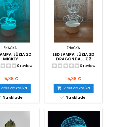
ZNAČKA:
ZNAČKA:
LAMPA ILÚZIA 3D
LED LAMPA ILÚZIA 3D
MICKEY
DRAGON BALL Z 2
0 review
0 review
Cena
Cena
15,38 €
15,38 €
Vložiť do košíka
Vložiť do košíka



Na sklade
Na sklade