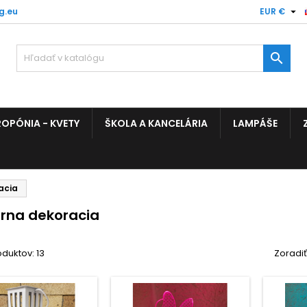

g.eu
EUR €

OPÓNIA - KVETY
ŠKOLA A KANCELÁRIA
LAMPÁŠE
acia
rna dekoracia
duktov: 13
Zoradiť