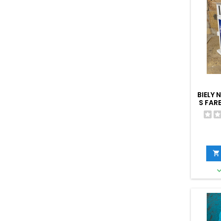
BIELY
S FAR
NA 3
PO
DIAĽK
