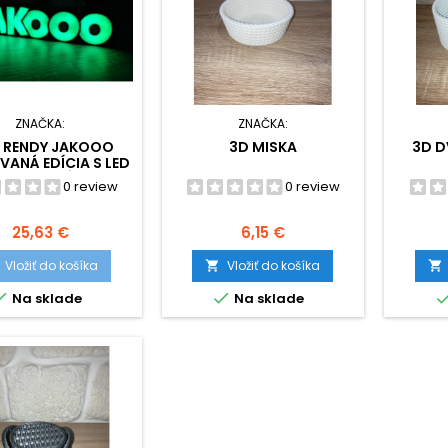
ZNAČKA:
ZNAČKA:
E RENDY JAKOOO
3D MISKA
3D D
VANÁ EDÍCIA S LED
OSVETLENÍM
0 review
0 review
Cena
Cena
25,63 €
6,15 €
Vložiť do košíka
Vložiť do košíka




Na sklade
Na sklade