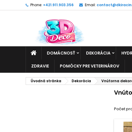
Phone:
+421.911.903.356
Email:
contact@dkiracin
DOMÁCNOSŤ
DEKORÁCIA
HYDR
ZDRAVIE
POMÔCKY PRE VETERINÁROV
Úvodná stránka
Dekorácia
Vnútorna dekor
Vnúto
Počet pro