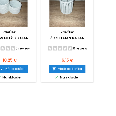
ZNAČKA:
ZNAČKA:
VOJITÝ STOJAN
3D STOJAN RATAN
0 review
0 review
Cena
Cena
10,25 €
6,15 €
Vložiť do košíka
Vložiť do košíka



Na sklade
Na sklade