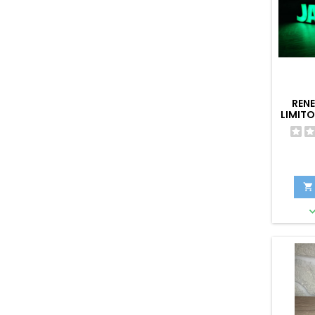
REN
LIMITO
