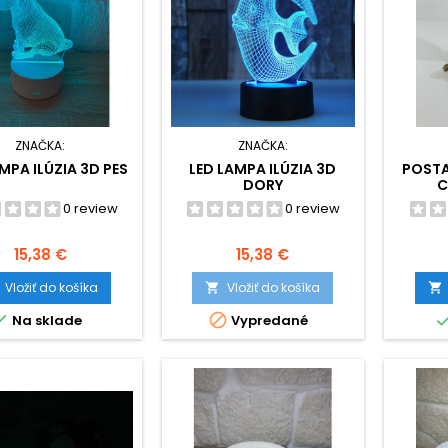
ZNAČKA:
ZNAČKA:
MPA ILÚZIA 3D PES
LED LAMPA ILÚZIA 3D
POSTA
DORY
C
0 review
0 review
Cena
Cena
15,38 €
15,38 €
Vložiť do košíka
Vložiť do košíka




Na sklade
Vypredané