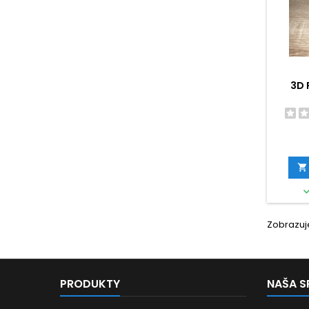
3D

Zobrazuje
PRODUKTY
NAŠA 