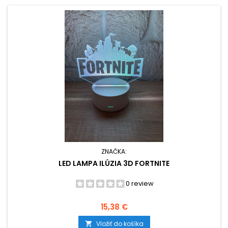
ZNAČKA:
LED LAMPA ILÚZIA 3D FORTNITE
0 review
Cena
15,38 €
Vložiť do košíka
