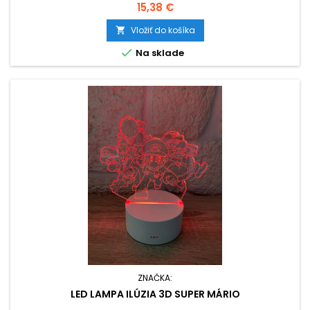
Cena
15,38 €
Vložiť do košíka


Na sklade
ZNAČKA:
LED LAMPA ILÚZIA 3D SUPER MÁRIO