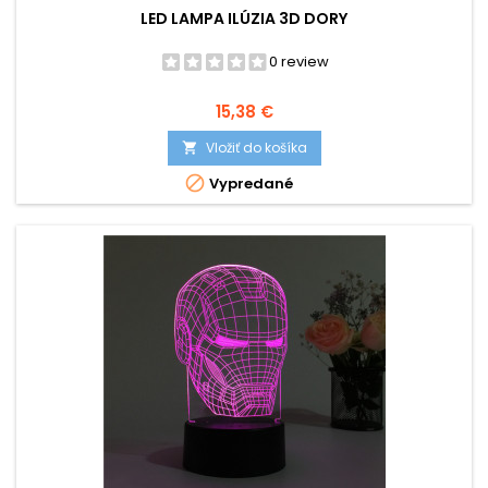
LED LAMPA ILÚZIA 3D DORY
0 review
Cena
15,38 €
Vložiť do košíka


Vypredané