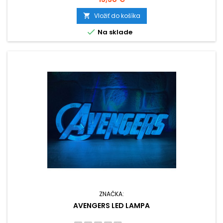
Vložiť do košíka


Na sklade
ZNAČKA:
AVENGERS LED LAMPA