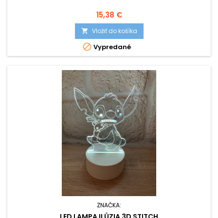
Cena
15,38 €
Vložiť do košíka


Vypredané
ZNAČKA:
LED LAMPA ILÚZIA 3D STITCH