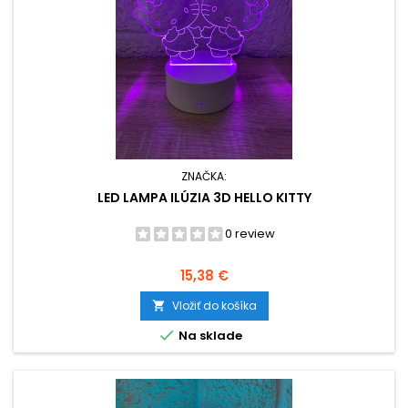
ZNAČKA:
LED LAMPA ILÚZIA 3D HELLO KITTY
0 review
Cena
15,38 €
Vložiť do košíka


Na sklade