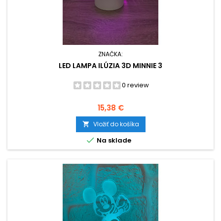
ZNAČKA:
LED LAMPA ILÚZIA 3D MINNIE 3
0 review
Cena
15,38 €
Vložiť do košíka


Na sklade