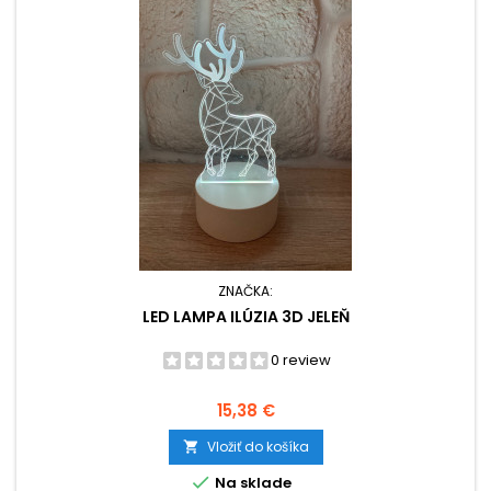
ZNAČKA:
LED LAMPA ILÚZIA 3D JELEŇ
0 review
Cena
15,38 €
Vložiť do košíka


Na sklade