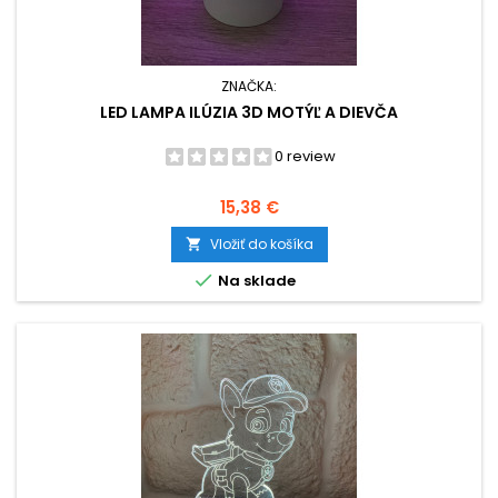
ZNAČKA:
LED LAMPA ILÚZIA 3D MOTÝĽ A DIEVČA
0 review
Cena
15,38 €
Vložiť do košíka


Na sklade