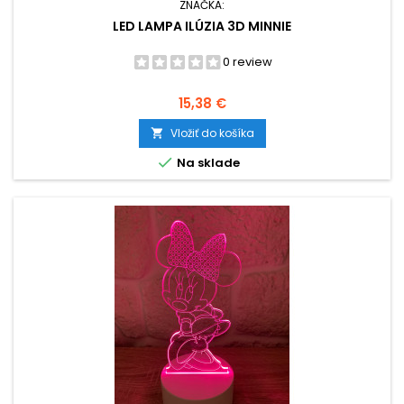
ZNAČKA:
LED LAMPA ILÚZIA 3D MINNIE
0 review
Cena
15,38 €
Vložiť do košíka


Na sklade