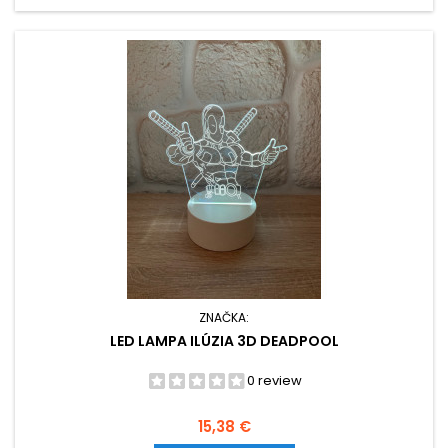
ZNAČKA:
LED LAMPA ILÚZIA 3D DEADPOOL
0 review
Cena
15,38 €