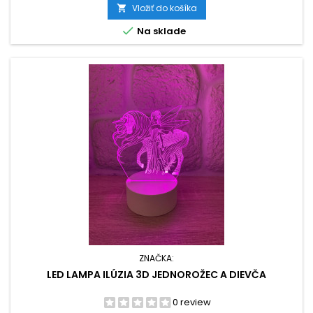
Vložiť do košíka


Na sklade
ZNAČKA:
LED LAMPA ILÚZIA 3D JEDNOROŽEC A DIEVČA
0 review