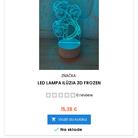
ZNAČKA:
LED LAMPA ILÚZIA 3D FROZEN
0 review
Cena
15,38 €
Vložiť do košíka


Na sklade