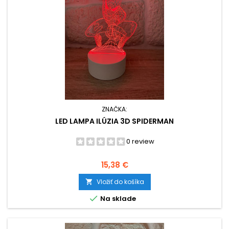
ZNAČKA:
LED LAMPA ILÚZIA 3D SPIDERMAN
0 review
Cena
15,38 €
Vložiť do košíka


Na sklade