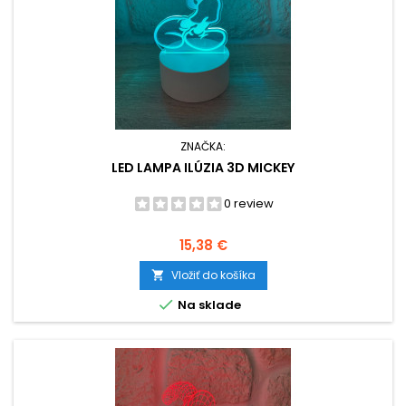
ZNAČKA:
LED LAMPA ILÚZIA 3D MICKEY
0 review
Cena
15,38 €
Vložiť do košíka


Na sklade