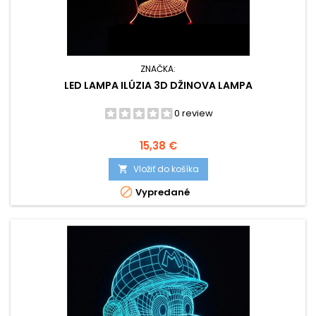
ZNAČKA:
LED LAMPA ILÚZIA 3D DŽINOVA LAMPA
0 review
Cena
15,38 €
Vložiť do košíka


Vypredané