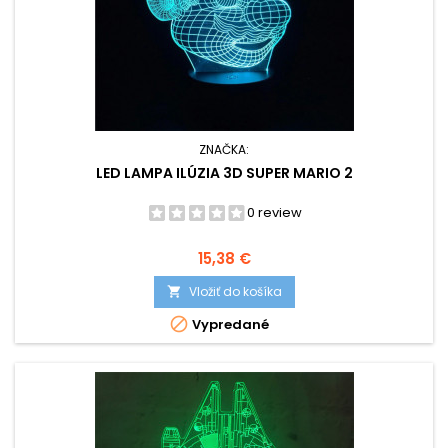
ZNAČKA:
LED LAMPA ILÚZIA 3D SUPER MARIO 2
0 review
Cena
15,38 €
Vložiť do košíka


Vypredané