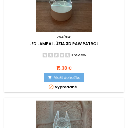
ZNAČKA:
LED LAMPA ILÚZIA 3D PAW PATROL
0 review
Cena
15,38 €
Vložiť do košíka


Vypredané