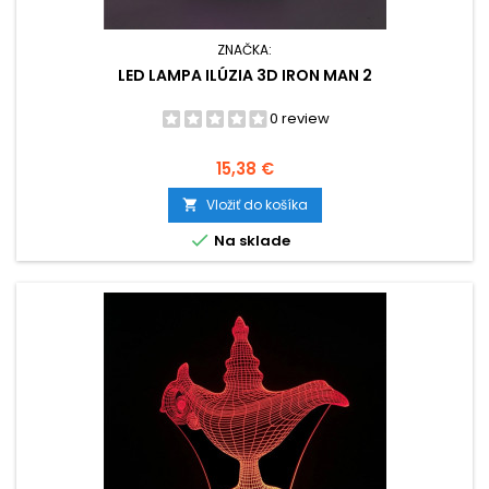
ZNAČKA:
LED LAMPA ILÚZIA 3D IRON MAN 2
0 review
Cena
15,38 €
Vložiť do košíka


Na sklade