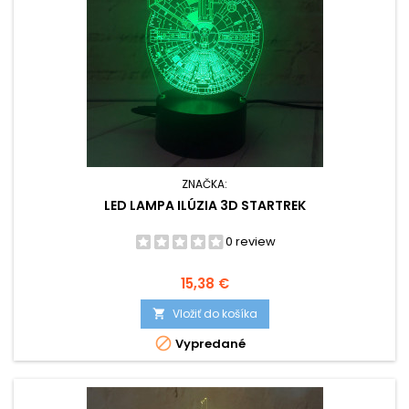
ZNAČKA:
LED LAMPA ILÚZIA 3D STARTREK
0 review
Cena
15,38 €
Vložiť do košíka


Vypredané