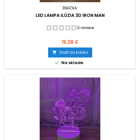
ZNAČKA:
LED LAMPA ILÚZIA 3D IRON MAN
0 review
Cena
15,38 €
Vložiť do košíka


Na sklade