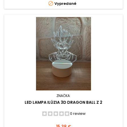

Vypredané
ZNAČKA:
LED LAMPA ILÚZIA 3D DRAGON BALL Z 2
0 review
Cena
15,38 €