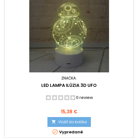
ZNAČKA:
LED LAMPA ILÚZIA 3D UFO
0 review
Cena
15,38 €
Vložiť do košíka


Vypredané