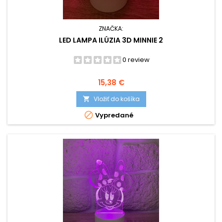
ZNAČKA:
LED LAMPA ILÚZIA 3D MINNIE 2
0 review
Cena
15,38 €
Vložiť do košíka


Vypredané