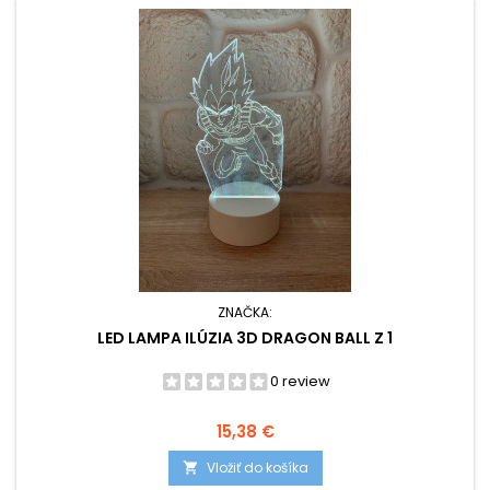
ZNAČKA:
LED LAMPA ILÚZIA 3D DRAGON BALL Z 1
0 review
Cena
15,38 €
Vložiť do košíka
