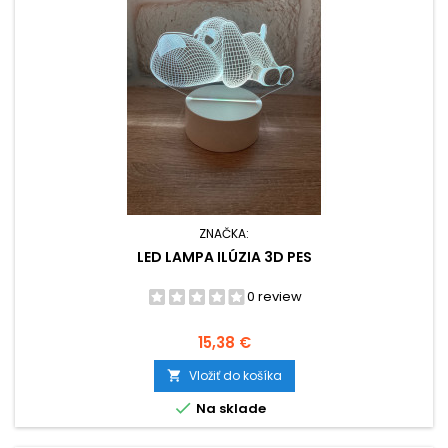
ZNAČKA:
LED LAMPA ILÚZIA 3D PES
0 review
Cena
15,38 €
Vložiť do košíka


Na sklade