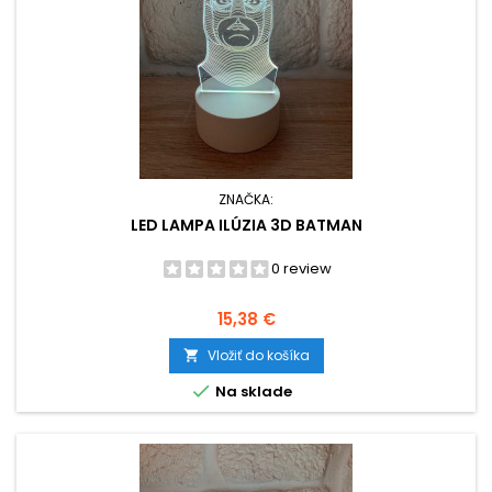
ZNAČKA:
LED LAMPA ILÚZIA 3D BATMAN
0 review
Cena
15,38 €
Vložiť do košíka


Na sklade