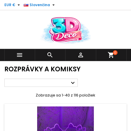


EUR €
Slovenčina
0



shopping_cart
ROZPRÁVKY A KOMIKSY

Zobrazuje sa 1-40 z 116 položiek