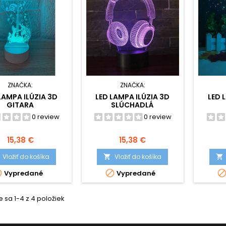
ZNAČKA:
ZNAČKA:
LAMPA ILÚZIA 3D
LED LAMPA ILÚZIA 3D
LED 
GITARA
SLÚCHADLÁ
0 review
0 review
Cena
Cena
15,38 €
15,38 €
Vložiť do košíka
Vložiť do košíka




Vypredané
Vypredané
 sa 1-4 z 4 položiek