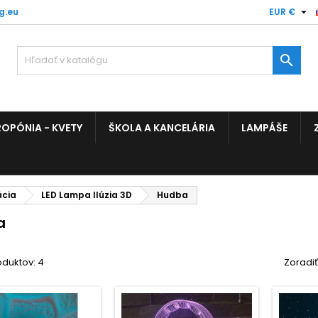

g.eu
EUR €

OPÓNIA - KVETY
ŠKOLA A KANCELÁRIA
LAMPÁŠE
ácia
LED Lampa Ilúzia 3D
Hudba
a
oduktov: 4
Zoradiť