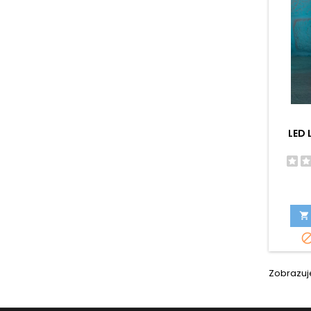
LED 

Zobrazuje