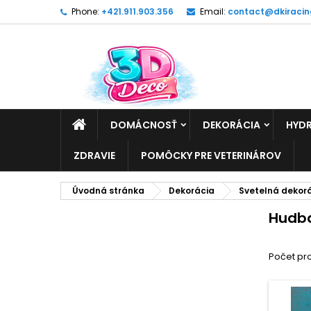
Phone:
+421.911.903.356
Email:
contact@dkiracin
DOMÁCNOSŤ
DEKORÁCIA
HYDR
ZDRAVIE
POMÔCKY PRE VETERINÁROV
Úvodná stránka
Dekorácia
Svetelná dekor
Hudb
Počet pr