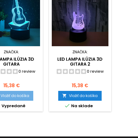
ZNAČKA:
ZNAČKA:
LAMPA ILÚZIA 3D
LED LAMPA ILÚZIA 3D
GITARA
GITARA 2
0 review
0 review
Cena
Cena
15,38 €
15,38 €
Vložiť do košíka
Vložiť do košíka



Vypredané
Na sklade