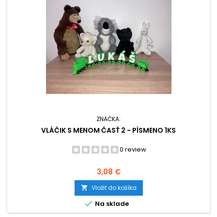
ZNAČKA:
VLÁČIK S MENOM ČASŤ 2 - PÍSMENO 1KS
0 review
Cena
3,08 €
Vložiť do košíka


Na sklade