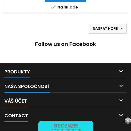

Na sklade
NASPÄŤ HORE

Follow us on Facebook

PRODUKTY

NAŠA SPOLOČNOSŤ

VÁŠ ÚČET

CONTACT
RECENZIE
ZÁKAZNÍKOV