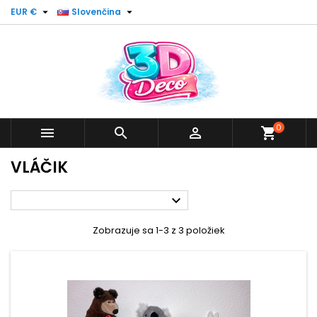


EUR €
Slovenčina
0



shopping_cart
VLÁČIK

Zobrazuje sa 1-3 z 3 položiek