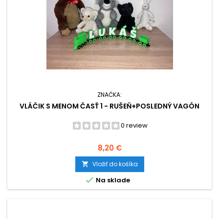
ZNAČKA:
VLÁČIK S MENOM ČASŤ 1 - RUŠEŇ+POSLEDNÝ VAGÓN
0 review
Cena
8,20 €
Vložiť do košíka


Na sklade