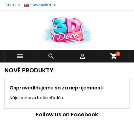


EUR €
Slovenčina
0



shopping_cart
NOVÉ PRODUKTY
Ospravedlňujeme sa za nepríjemnosti.
Nájdite znova to, čo hľadáte
Follow us on Facebook