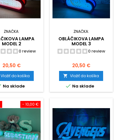
ZNAČKA:
ZNAČKA:
ÁČIKOVA LAMPA
OBLÁČIKOVA LAMPA
MODEL 2
MODEL 3
0 review
0 review
Cena
Cena
20,50 €
20,50 €
Vložiť do košíka
Vložiť do košíka



Na sklade
Na sklade
€
- 10,00 €