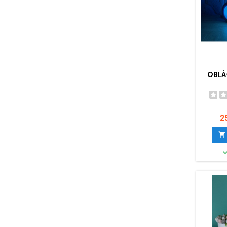
OBLÁ
C
2
