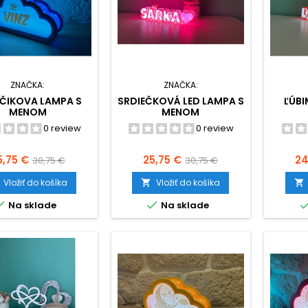
ZNAČKA:
ZNAČKA:
ČIKOVA LAMPA S
SRDIEČKOVÁ LED LAMPA S
ĽÚBI
MENOM
MENOM
0 review
0 review
ena
Základná
Cena
Základná
C
5,75 €
25,75 €
24
30,75 €
30,75 €
cena
cena
Vložiť do košíka
Vložiť do košíka




Na sklade
Na sklade