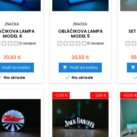
ZNAČKA:
ZNAČKA:
ÁČIKOVA LAMPA
OBLÁČIKOVA LAMPA
SET
MODEL 4
MODEL 5
0 review
0 review
Cena
Cena
C
20,50 €
20,50 €
55
Vložiť do košíka
Vložiť do košíka




Na sklade
Na sklade
-3,00 €
- 3,00 €
-10,00 