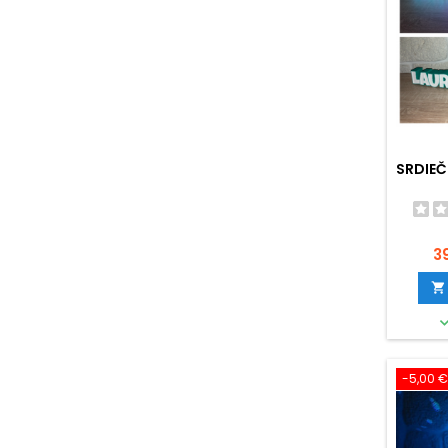
SRDIEČ
C
3

-5,00 €