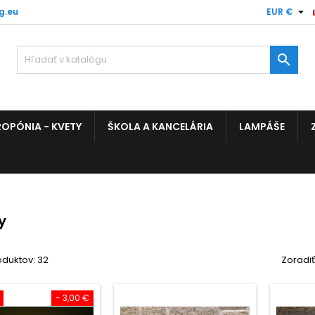

g.eu
EUR €

OPÓNIA - KVETY
ŠKOLA A KANCELÁRIA
LAMPÁŠE
y
oduktov: 32
Zoradiť
- 3,00 €