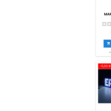
MAR

-5,00 €