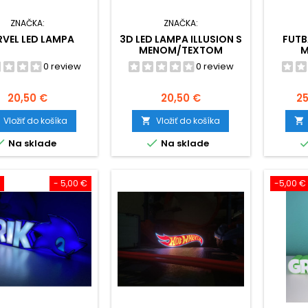
ZNAČKA:
ZNAČKA:
VEL LED LAMPA
3D LED LAMPA ILLUSION S
FUTB
MENOM/TEXTOM
M
0 review
0 review
Cena
Cena
C
20,50 €
20,50 €
25
Vložiť do košíka
Vložiť do košíka




Na sklade
Na sklade
- 5,00 €
-5,00 €