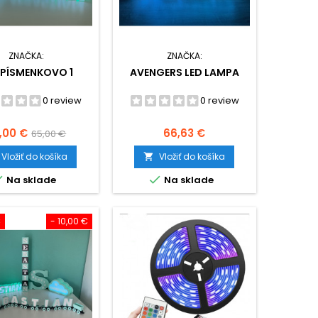
ZNAČKA:
ZNAČKA:
 PÍSMENKOVO 1
AVENGERS LED LAMPA
0 review
0 review
ena
Základná
Cena
,00 €
66,63 €
65,00 €
cena
Vložiť do košíka
Vložiť do košíka



Na sklade
Na sklade
€
- 10,00 €