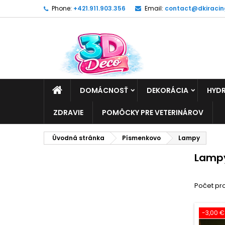
Phone:
+421.911.903.356
Email:
contact@dkiracin
DOMÁCNOSŤ
DEKORÁCIA
HYDR
ZDRAVIE
POMÔCKY PRE VETERINÁROV
Úvodná stránka
Písmenkovo
Lampy
Lamp
Počet pr
-3,00 €