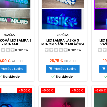
ZNAČKA:
ZNAČKA:
KOVÁ LED LAMPA S
LED LAMPA LABKA S
LED
2 MENAMI
MENOM VÁŠHO MILÁČIKA
VAŠ
0 review
0 review
ena
Základná
Cena
Základná
C
9,00 €
25,75 €
19
41,00 €
30,75 €
cena
cena
Vložiť do košíka
Vložiť do košíka




Na sklade
Na sklade
- 5,00 €
-5,00 €
- 5,00 €
-3,00 €