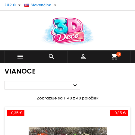


EUR €
Slovenčina
0



shopping_cart
VIANOCE

Zobrazuje sa 1-40 z 40 položiek
-0,35 €
- 0,35 €