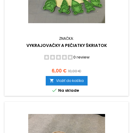
ZNAČKA:
VYKRAJOVAČKY A PEČIATKY ŠKRIATOK
0 review
Cena
Základná
6,00 €
10,00 €
cena
Vložiť do košíka


Na sklade