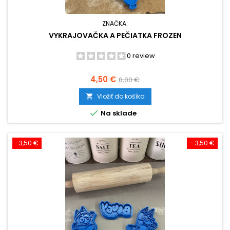
ZNAČKA:
VYKRAJOVAČKA A PEČIATKA FROZEN
0 review
Cena
Základná
4,50 €
8,00 €
cena
Vložiť do košíka


Na sklade
-3,50 €
- 3,50 €