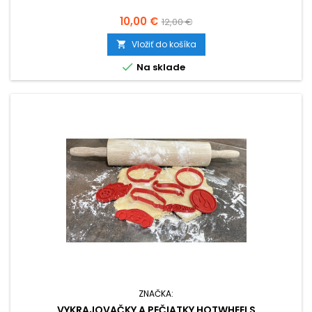
Cena
Základná
10,00 €
12,00 €
cena
Vložiť do košíka


Na sklade
ZNAČKA:
VYKRAJOVAČKY A PEČIATKY HOTWHEELS