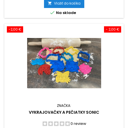
cena
Vložiť do košíka


Na sklade
-2,00 €
- 2,00 €
ZNAČKA:
VYKRAJOVAČKY A PEČIATKY SONIC
0 review