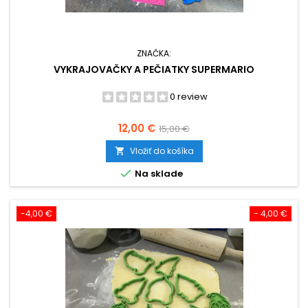
ZNAČKA:
VYKRAJOVAČKY A PEČIATKY SUPERMARIO
0 review
Cena
Základná
12,00 €
15,00 €
cena
Vložiť do košíka


Na sklade
-4,00 €
- 4,00 €