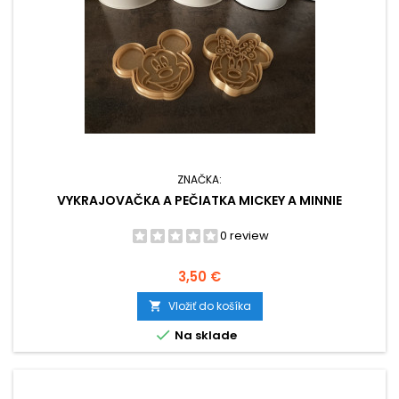
ZNAČKA:
VYKRAJOVAČKA A PEČIATKA MICKEY A MINNIE
0 review
Cena
3,50 €
Vložiť do košíka


Na sklade