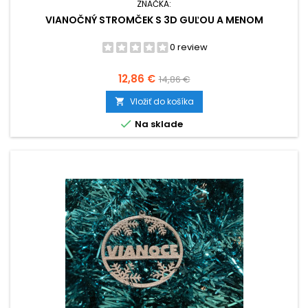
ZNAČKA:
VIANOČNÝ STROMČEK S 3D GUĽOU A MENOM
0 review
Cena
Základná
12,86 €
14,86 €
cena
Vložiť do košíka


Na sklade