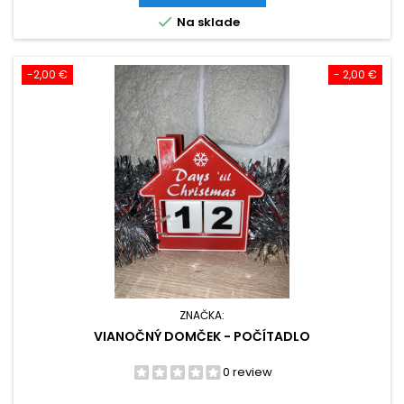

Na sklade
-2,00 €
- 2,00 €
ZNAČKA:
VIANOČNÝ DOMČEK - POČÍTADLO
0 review