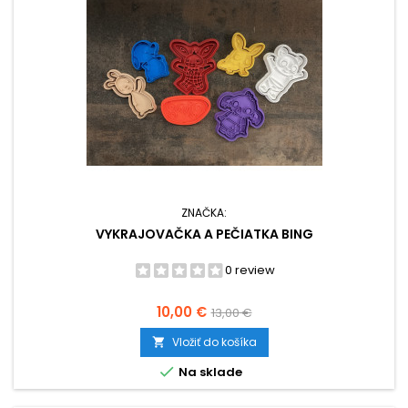
ZNAČKA:
VYKRAJOVAČKA A PEČIATKA BING
0 review
Cena
Základná
10,00 €
13,00 €
cena
Vložiť do košíka


Na sklade