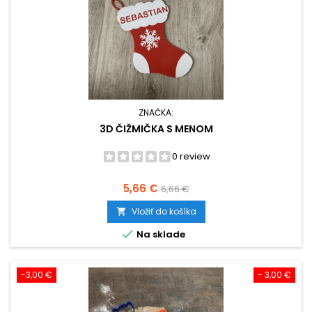
ZNAČKA:
3D ČIŽMIČKA S MENOM
0 review
Cena
Základná
5,66 €
6,66 €
cena
Vložiť do košíka


Na sklade
-3,00 €
- 3,00 €