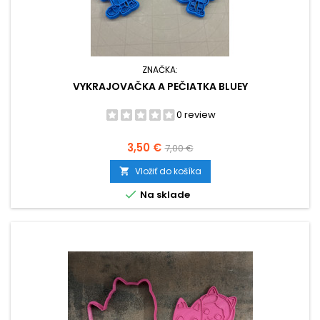
ZNAČKA:
VYKRAJOVAČKA A PEČIATKA BLUEY
0 review
Cena
Základná
3,50 €
7,00 €
cena
Vložiť do košíka


Na sklade