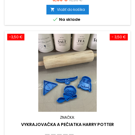
cena
Vložiť do košíka


Na sklade
-3,50 €
- 3,50 €
ZNAČKA:
VYKRAJOVAČKA A PEČIATKA HARRY POTTER