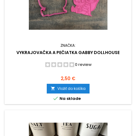
ZNAČKA:
VYKRAJOVAČKA A PEČIATKA GABBY DOLLHOUSE
0 review
Cena
2,50 €
Vložiť do košíka


Na sklade