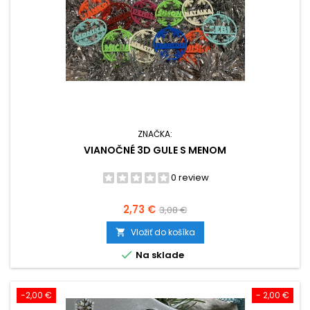
ZNAČKA:
VIANOČNÉ 3D GULE S MENOM
0 review
Cena
Základná
2,73 €
3,08 €
cena
Vložiť do košíka


Na sklade
-2,00 €
- 2,00 €