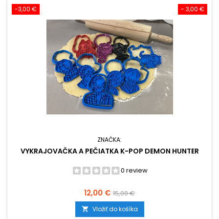
-3,00 €
- 3,00 €
ZNAČKA:
VYKRAJOVAČKA A PEČIATKA K-POP DEMON HUNTER
0 review
Cena
Základná
12,00 €
15,00 €
cena
Vložiť do košíka
