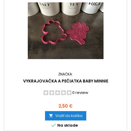
ZNAČKA:
VYKRAJOVAČKA A PEČIATKA BABY MINNIE
0 review
Cena
2,50 €
Vložiť do košíka


Na sklade