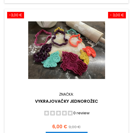
-3,00 €
- 3,00 €
ZNAČKA:
VYKRAJOVAČKY JEDNOROŽEC
0 review
Cena
Základná
6,00 €
9,00 €