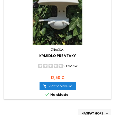
ZNAČKA:
KŔMIDLO PRE VTÁKY
0 review
Cena
12,50 €
Vložiť do košíka


Na sklade
NASPÄŤ HORE
