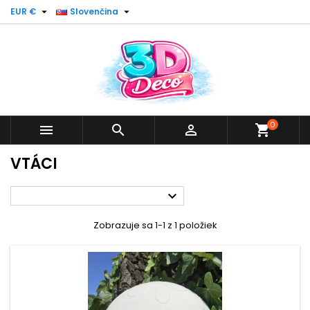


EUR €
Slovenčina
0



shopping_cart
VTÁCI

Zobrazuje sa 1-1 z 1 položiek