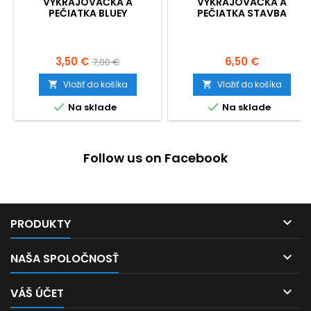
VYKRAJOVAČKA A
VYKRAJOVAČKA A
PEČIATKA BLUEY
PEČIATKA STAVBA
Cena
Základná
Cena
3,50 €
6,50 €
7,00 €
cena
Vložiť do košíka
Vložiť do košíka




Na sklade
Na sklade
Follow us on Facebook

PRODUKTY

NAŠA SPOLOČNOSŤ

VÁŠ ÚČET