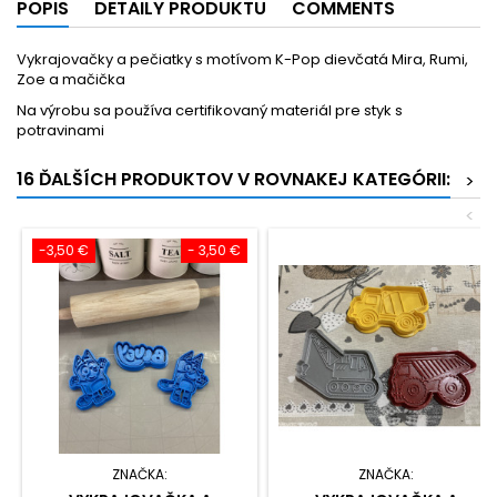
POPIS
DETAILY PRODUKTU
COMMENTS
Vykrajovačky a pečiatky s motívom K-Pop dievčatá Mira, Rumi,
Zoe a mačička
Na výrobu sa používa certifikovaný materiál pre styk s
potravinami
16 ĎALŠÍCH PRODUKTOV V ROVNAKEJ KATEGÓRII:
>
<
-3,50 €
- 3,50 €
ZNAČKA:
ZNAČKA: