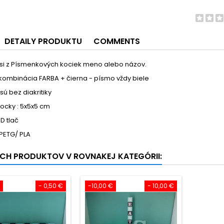
DETAILY PRODUKTU
COMMENTS
 si z Písmenkových kociek meno alebo názov.
kombinácia FARBA + čierna - písmo vždy biele
ú bez diakritiky
ocky : 5x5x5 cm
D tlač
 PETG/ PLA
ÍCH PRODUKTOV V ROVNAKEJ KATEGÓRII:
- 0,50 €
-10,00 €
- 10,00 €