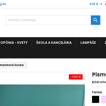

g.eu
EUR €

OPÓNIA - KVETY
ŠKOLA A KANCELÁRIA
LAMPÁŠE
smenková kocka
Písm
-0,50 €
Kód
lett
Farba
Čierna
Sv
Ru