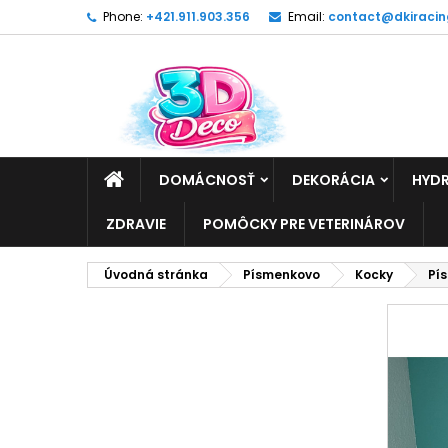
Phone:
+421.911.903.356
Email:
contact@dkiracin
DOMÁCNOSŤ
DEKORÁCIA
HYDR
ZDRAVIE
POMÔCKY PRE VETERINÁROV
Úvodná stránka
Písmenkovo
Kocky
Pí