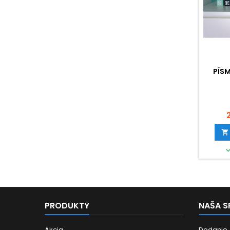
PÍS

PRODUKTY
NAŠA 
Akcia
Dodanie