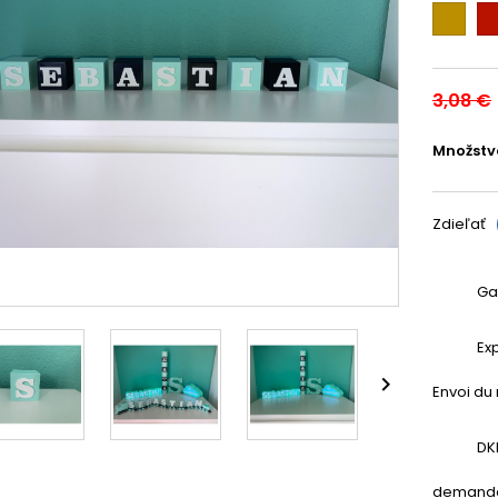
Zlatá
Me
3,08 €
Množstv
Zdieľať
Ga
Ex

Envoi du 
DK
demande