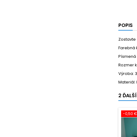
POPIS
Zostavte
Farebná 
Písmená s
Rozmer k
Výroba: 3
Materiál:
2 ĎALŠ
-0,50 €