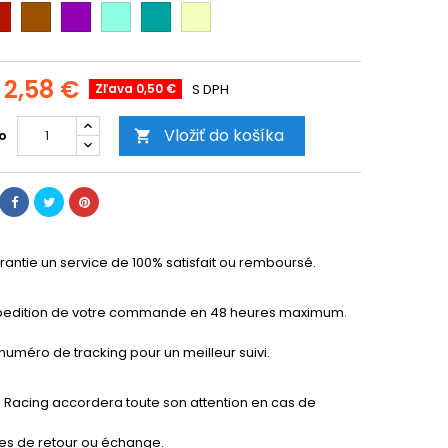
dená
Hnedá
Fialová
Mentolová
Smaragdovo
Vanilková
zelená
zelená
žltá
2,58 €
Zľava 0,50 €
S DPH
Vložiť do košíka
o

rantie un service de 100% satisfait ou remboursé.
pedition de votre commande en 48 heures maximum.
numéro de tracking pour un meilleur suivi.
I Racing accordera toute son attention en cas de
s de retour ou échange.