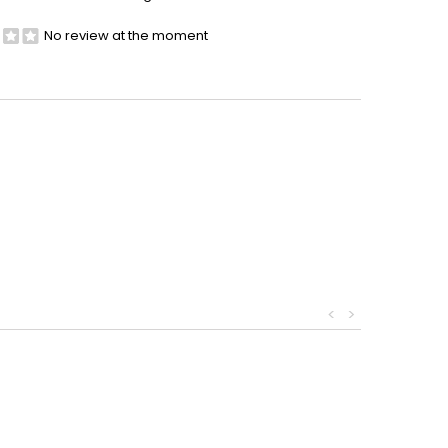
No review at the moment
<
>