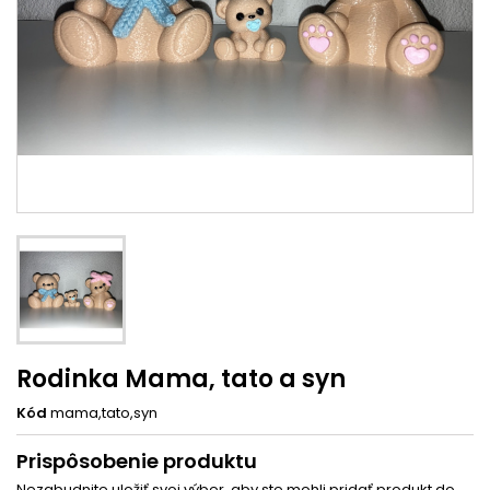
Rodinka Mama, tato a syn
Kód
mama,tato,syn
Prispôsobenie produktu
Nezabudnite uložiť svoj výber, aby ste mohli pridať produkt do