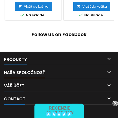
Vložiť do košíka
Vložiť do košíka




Na sklade
Na sklade
Follow us on Facebook

PRODUKTY

NAŠA SPOLOČNOSŤ

VÁŠ ÚČET

CONTACT
RECENZIE
ZÁKAZNÍKOV