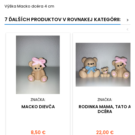
Výška Macko dcéra 4 cm
7 ĎALŠÍCH PRODUKTOV V ROVNAKEJ KATEGÓRII:
>
<
ZNAČKA:
ZNAČKA:
MACKO DIEVČA
RODINKA MAMA, TATO A
DCÉRA
Cena
Cena
8,50 €
22,00 €